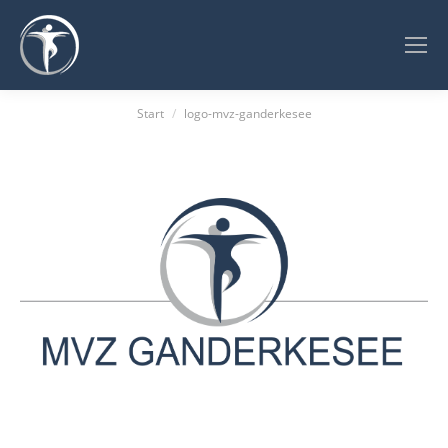
Sie befinden sich hier:
Start
logo-mvz-ganderkesee