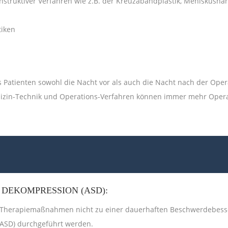
konstruktiver Verfahren wie z.B. der Kreuzabandplastik, Meniskus
tiken
 Patienten sowohl die Nacht vor als auch die Nacht nach der Ope
Medizin-Technik und Operations-Verfahren können immer mehr Ope
DEKOMPRESSION (ASD):
 Therapiemaßnahmen nicht zu einer dauerhaften Beschwerdebesser
(ASD) durchgeführt werden.