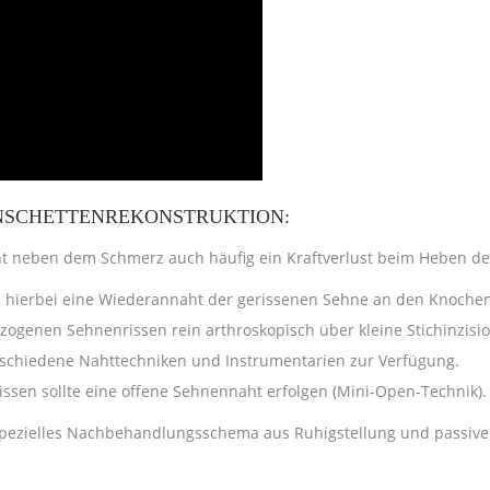
NSCHETTENREKONSTRUKTION:
ht neben dem Schmerz auch häufig ein Kraftverlust beim Heben d
te hierbei eine Wiederannaht der gerissenen Sehne an den Knoche
gezogenen Sehnenrissen rein arthroskopisch über kleine Stichinzi
erschiedene Nahttechniken und Instrumentarien zur Verfügung.
ssen sollte eine offene Sehnennaht erfolgen (Mini-Open-Technik).
 spezielles Nachbehandlungsschema aus Ruhigstellung und passiv