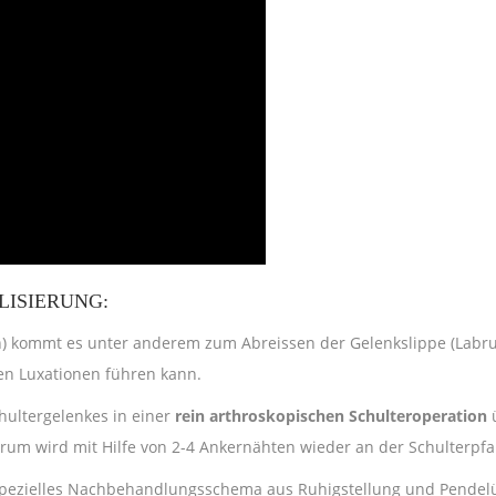
LISIERUNG:
n) kommt es unter anderem zum Abreissen der Gelenkslippe (Labru
ten Luxationen führen kann.
chultergelenkes in einer
rein arthroskopischen Schulteroperation
ü
rum wird mit Hilfe von 2-4 Ankernähten wieder an der Schulterpfa
 spezielles Nachbehandlungsschema aus Ruhigstellung und Pendel