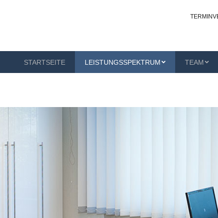
TERMINV
NGSSPEKTRUM
TEAM
KONTAKT
OUZ-GANDERK
STARTSEITE
LEISTUNGSSPEKTRUM
TEAM