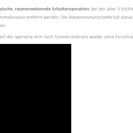
opische, raumerweiternde Schulteroperation
, bei der über 3 Stic
inimalinvasiv entfernt werden. Die Rotatorenmanschette hat dana
ten.
 darf der operierte Arm nach Schmerztoleranz wieder ohne Einsch