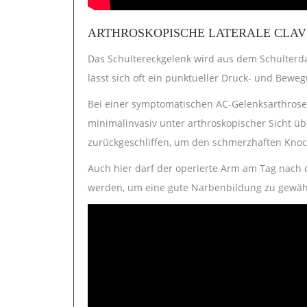
ARTHROSKOPISCHE LATERALE CLAV
Das Schultereckgelenk wird aus dem Schulterd
lässt sich oft ein punktueller Druck- und Bew
Bei einer symptomatischen AC-Gelenksarthrose 
minimalinvasiv unter arthroskopischer Sicht ü
zurückgeschliffen, um den schmerzhaften Kno
Auch hier darf der operierte Arm am Tag nach d
werden, um eine gute Narbenbildung zu gewähr