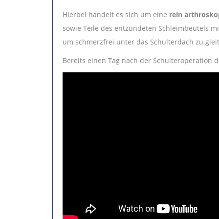
Hierbei handelt es sich um eine
rein arthrosk
sowie Teile des entzündeten Schleimbeutels m
um schmerzfrei unter das Schulterdach zu glei
Bereits einen Tag nach der Schulteroperation