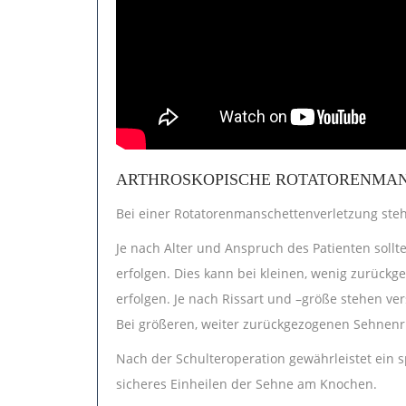
ARTHROSKOPISCHE ROTATORENMA
Bei einer Rotatorenmanschettenverletzung ste
Je nach Alter und Anspruch des Patienten soll
erfolgen. Dies kann bei kleinen, wenig zurück
erfolgen. Je nach Rissart und –größe stehen v
Bei größeren, weiter zurückgezogenen Sehnenri
Nach der Schulteroperation gewährleistet ein
sicheres Einheilen der Sehne am Knochen.