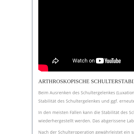
ARTHROSKOPISCHE SCHULTERSTABI
Beim Ausrenken des Schultergelenkes (Luxatio
Stabilität des Schultergelenkes und ggf. erneu
In den meisten Fällen kann die Stabilität des S
wiederhergestellt werden. Das abgerissene Lab
Nach der Schulteroperation gewährleistet ein