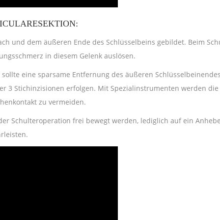
ICULARESEKTION:
ach und dem äußeren Ende des Schlüsselbeins gebildet. Beim Schu
egungsschmerz in diesem Gelenk auslösen.
sollte eine sparsame Entfernung des äußeren Schlüsselbeinendes 
ber 3 Stichinzisionen erfolgen. Mit Spezialinstrumenten werden d
chenkontakt zu vermeiden.
er Schulteroperation frei bewegt werden, lediglich auf ein Anhebe
leisten.