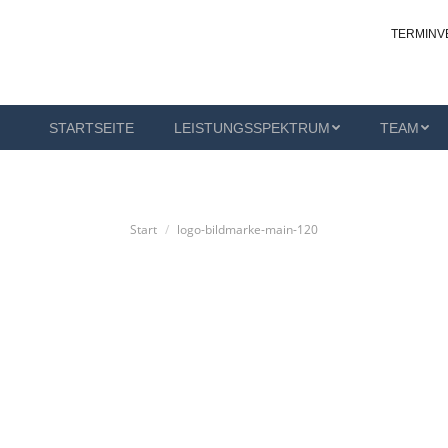
TERMINV
NGSSPEKTRUM
TEAM
KONTAKT
OUZ-GANDERK
STARTSEITE
LEISTUNGSSPEKTRUM
TEAM
Sie befinden sich hier:
Start
logo-bildmarke-main-120