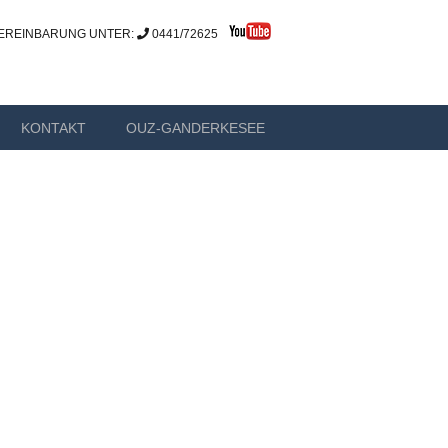
EREINBARUNG UNTER:
0441/72625
ESEE
KONTAKT
OUZ-GANDERKESEE