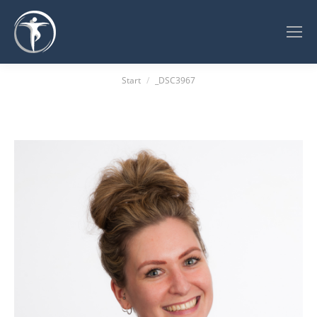
Sie befinden sich hier:
Start
_DSC3967