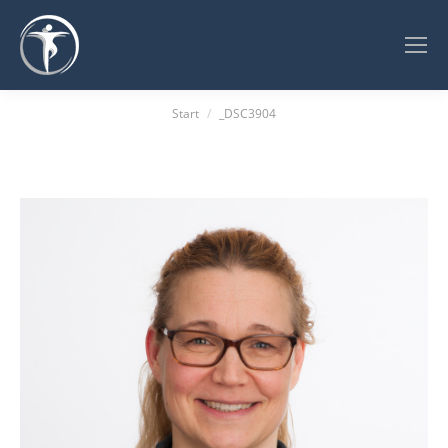
Sie befinden sich hier:
Start
_DSC3904